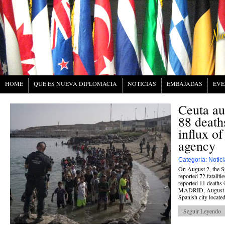
HOME
QUE ES NUEVA DIPLOMACIA
NOTICIAS
EMBAJADAS
EVE
Ceuta au
88 death
influx o
agency
Categoría:
Notici
On August 2, the S
reported 72 fataliti
reported 11 deaths 
MADRID, August 3.
Spanish city located
Seguir Leyendo