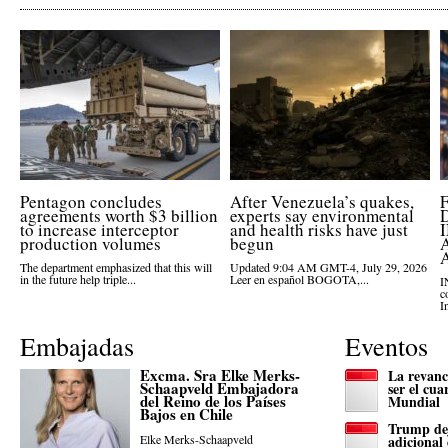
Pentagon concludes
After Venezuela’s quakes,
agreements worth $3 billion
experts say environmental
to increase interceptor
and health risks have just
production volumes
begun
The department emphasized that this will
Updated 9:04 AM GMT-4, July 29, 2026
in the future help triple...
Leer en español BOGOTA,...
I
c
I
Embajadas
Eventos
Excma. Sra Elke Merks-
La revanc
Schaapveld Embajadora
ser el cua
del Reino de los Países
Mundial
Bajos en Chile
Trump dej
Elke Merks-Schaapveld
adicional